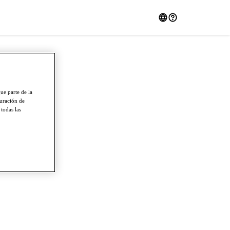
ue parte de la
guración de
 todas las