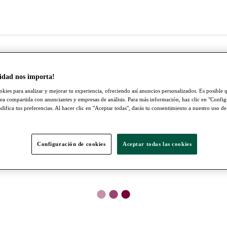
idad nos importa!
okies para analizar y mejorar tu experiencia, ofreciendo así anuncios personalizados. Es posible q
ea compartida con anunciantes y empresas de análisis. Para más información, haz clic en "Confi
ifica tus preferencias. Al hacer clic en "Aceptar todas", darás tu consentimiento a nuestro uso de
Configuración de cookies
Aceptar todas las cookies
●
●
●