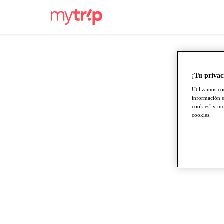
¡Tu privac
Utilizamos co
información s
cookies" y mod
cookies.